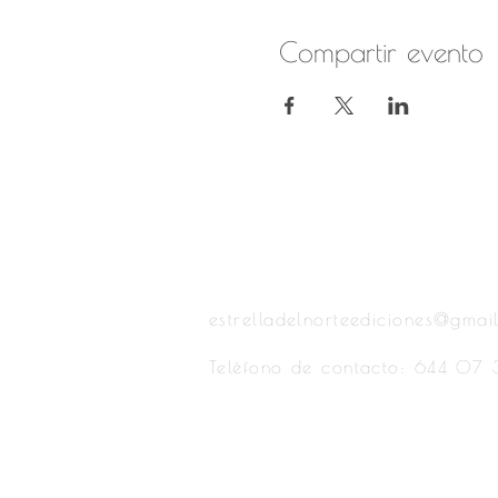
Compartir evento
Estrella del Norte Ediciones
estrelladelnorteediciones@gmai
Teléfono de contacto: 644 07 