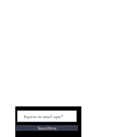
n número de relatos en su haber, ha
diferente.
s premios literarios y tiene diversas
icionada al Séptimo Arte, escribe y
inematográficos, por los cuales ha
ciones en certámenes internacionales.
Entérate tú primero
Suscribirse