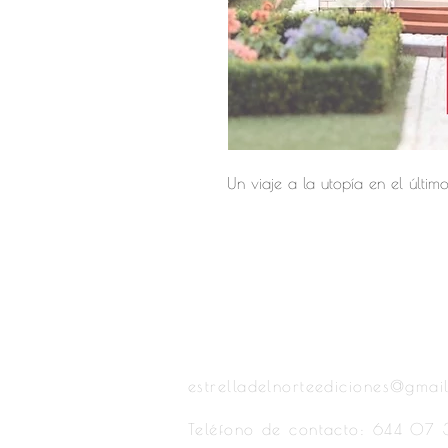
Un viaje a la utopía en el últim
Estrella del Norte Ediciones
estrelladelnorteediciones@gmai
Teléfono de contacto: 644 07 