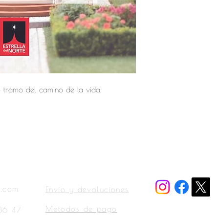
publicada. Con un gra
que no deja a nadie in
sido ganadora de vario
publicaciones. Gran af
participa en guiones c
recibido varias nomina
o tramo del camino de la vida.
Tienda
Sociales
l.com
Envío y devoluciones
Métodos de pago
36 47